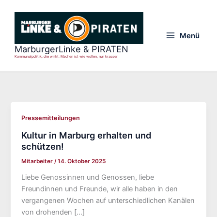
Zum
Inhalt
springen
Menü
Main
MarburgerLinke & PIRATEN
Kommunalpolitik, die wirkt: Machen ist wie wollen, nur krasser
Menu
Pressemitteilungen
Kultur in Marburg erhalten und
schützen!
Mitarbeiter
/
14. Oktober 2025
Liebe Genossinnen und Genossen, liebe
Freundinnen und Freunde, wir alle haben in den
vergangenen Wochen auf unterschiedlichen Kanälen
von drohenden […]