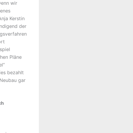
Denn wir
genes
Anja Kerstin
ündigend der
ngsverfahren
ort
spiel
chen Pläne
el“
ies bezahlt
 Neubau gar
ch