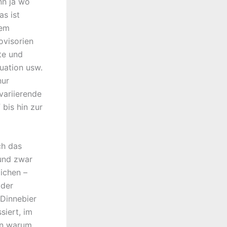
nn ja wo
s ist
dem
ovisorien
te und
uation usw.
nur
 variierende
 bis hin zur
ch das
und zwar
lichen –
oder
 Dinnebier
siert, im
ann warum