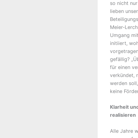
so nicht nur
lieben unse
Beteiligungs
Meier-Lerch
Umgang mit 
initiiert, w
vorgetragen
gefällig? „
für einen v
verkündet, 
werden soll
keine Förder
Klarheit un
realisieren
Alle Jahre w