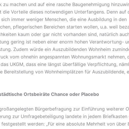
k zu machen und auf eine rasche Baugenehmigung hinzuwir
ht die Vorteile dieses notwendigen Unterfangens. Denn auf 
n sich immer weniger Menschen, die eine Ausbildung in den
chen, pflegerischen Bereichen starten wollen, u.a. weil bez
keiten kaum oder gar nicht vorhanden sind, natürlich auch
ung gering ist neben einer enorm hohen Verantwortung- u
astung. Zudem würde ein Auszubildenden Wohnheim zuminde
ruck vom ohnehin angespannten Wohnungsmarkt nehmen, d
 das UKGM, dass eine längst überfällige Verpflichtung, näml
e Bereitstellung von Wohnheimplätzen für Auszubildende, e
städtische Ortsbeiräte Chance oder Placebo
 großangelegten Bürgerbefragung zur Einführung weiterer O
erung zur Umfragebeteiligung landete in jedem Briefkasten
 festgestellt werden: „Für eine absolute Mehrheit von über