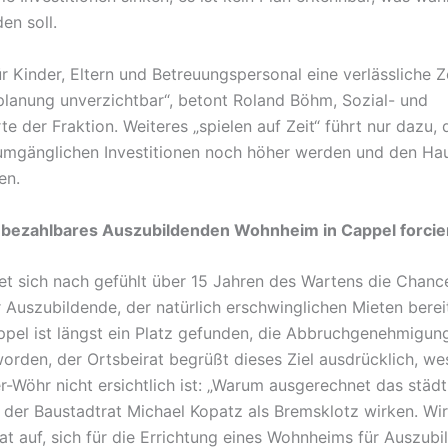
en soll.
ür Kinder, Eltern und Betreuungspersonal eine verlässliche Z
splanung unverzichtbar“, betont Roland Böhm, Sozial- und
e der Fraktion. Weiteres „spielen auf Zeit“ führt nur dazu, 
mgänglichen Investitionen noch höher werden und den Ha
en.
 bezahlbares Auszubildenden Wohnheim in Cappel forcie
tet sich nach gefühlt über 15 Jahren des Wartens die Chanc
 Auszubildende, der natürlich erschwinglichen Mieten berei
ppel ist längst ein Platz gefunden, die Abbruchgenehmigung
worden, der Ortsbeirat begrüßt dieses Ziel ausdrücklich, we
r-Wöhr nicht ersichtlich ist: „Warum ausgerechnet das städt
der Baustadtrat Michael Kopatz als Bremsklotz wirken. Wir
at auf, sich für die Errichtung eines Wohnheims für Auszubi