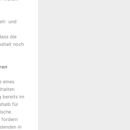
eit- und
dass die
ushalt noch
ren
e eines
thalten
 bereits im
shalb für
ische
 fordern
ldenden in