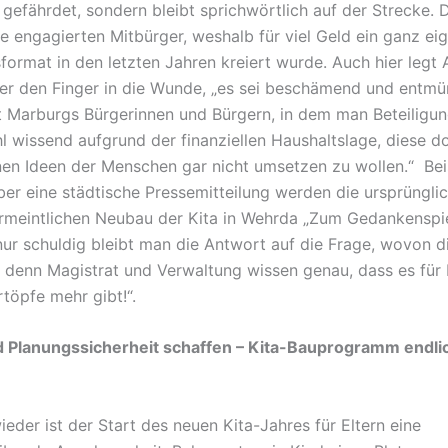
 gefährdet, sondern bleibt sprichwörtlich auf der Strecke. 
re engagierten Mitbürger, weshalb für viel Geld ein ganz ei
format in den letzten Jahren kreiert wurde. Auch hier legt 
er den Finger in die Wunde, „es sei beschämend und entm
Marburgs Bürgerinnen und Bürgern, in dem man Beteiligu
ohl wissend aufgrund der finanziellen Haushaltslage, diese d
en Ideen der Menschen gar nicht umsetzen zu wollen.“ Bei
Über eine städtische Pressemitteilung werden die ursprüngli
ermeintlichen Neubau der Kita in Wehrda „Zum Gedankenspi
nur schuldig bleibt man die Antwort auf die Frage, wovon d
, denn Magistrat und Verwaltung wissen genau, dass es für
töpfe mehr gibt!“.
d Planungssicherheit schaffen – Kita-Bauprogramm endli
ieder ist der Start des neuen Kita-Jahres für Eltern eine