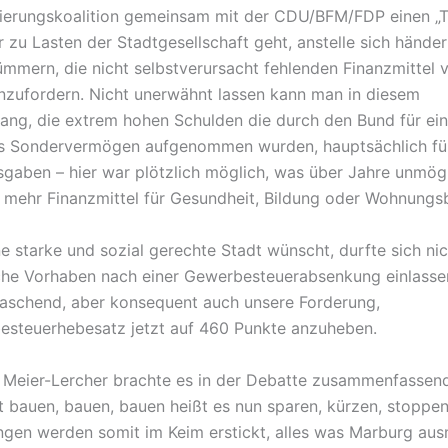
ierungskoalition gemeinsam mit der CDU/BFM/FDP einen „T
r zu Lasten der Stadtgesellschaft geht, anstelle sich hände
mmern, die nicht selbstverursacht fehlenden Finanzmittel 
nzufordern. Nicht unerwähnt lassen kann man in diesem
g, die extrem hohen Schulden die durch den Bund für ein
s Sondervermögen aufgenommen wurden, hauptsächlich fü
gaben – hier war plötzlich möglich, was über Jahre unmögl
mehr Finanzmittel für Gesundheit, Bildung oder Wohnungs
e starke und sozial gerechte Stadt wünscht, durfte sich nic
che Vorhaben nach einer Gewerbesteuerabsenkung einlasse
aschend, aber konsequent auch unsere Forderung,
steuerhebesatz jetzt auf 460 Punkte anzuheben.
n Meier-Lercher brachte es in der Debatte zusammenfassen
tt bauen, bauen, bauen heißt es nun sparen, kürzen, stoppen
ngen werden somit im Keim erstickt, alles was Marburg au