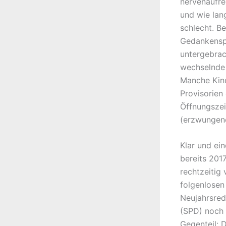
nervenaufre
und wie lan
schlecht. B
Gedankenspi
untergebrac
wechselnde 
Manche Kind
Provisorien 
Öffnungszei
(erzwungene
Klar und ei
bereits 201
rechtzeitig
folgenlosen
Neujahrsred
(SPD) noch 
Gegenteil: 