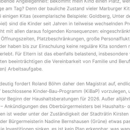
ibende Angelegenheit: Bekommt mein Kind einen Platz, we
ge am Tag? Denn der bauliche Zustand vieler Marburger Kita
ei einigen Kitas (exemplarische Beispiele: Goldberg, Unter 
el) sind die Kinder seit Jahren in teilweise wechselnden Pr
ht mit allen daraus folgenden Konsequenzen: eingeschränk
Öffnungszeiten, Platzbeschränkungen, große Personalflukt
er haben bis zur Einschulung keine reguläre Kita sondern 
erlebt. Für Eltern ist das ebenfalls belastend, insbesondere
ten beeinträchtigen die Vereinbarkeit von Familie und Beruf
n) Arbeitsaufgabe.
ndeutig fordert Roland Böhm daher den Magistrat auf, endli
7 beschlossene Kinder-Bau-Programm (KiBaP) vorzulegen, 
 vor Beginn der Haushaltsberatungen für 2026. Außer alljähr
 – Ankündigungen des Oberbürgermeisters bei Haushalts- 
en ist weder unter der Zuständigkeit der Stadträtin Kirsten
der Bürgermeisterin Nadine Bernshausen (Grüne) etwas pas
Die Investitionen sinken, es ist kein Plan erkennbar, was w