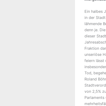
Ein halbes 
in der Stad
lähmende Br
denn je. Di
dieser Stad
Jahresabsch
Fraktion da
unseriöse Ha
feiern lässt
insbesonder
Tod, begehe
Roland Böhm
Stadtverord
von 2,5% zu
Parlaments 
mehrheitsfä