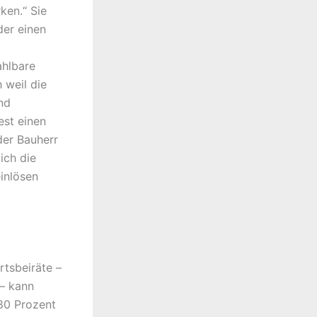
ken.“ Sie
der einen
ahlbare
 weil die
nd
st einen
er Bauherr
ich die
inlösen
rtsbeiräte –
 – kann
 80 Prozent