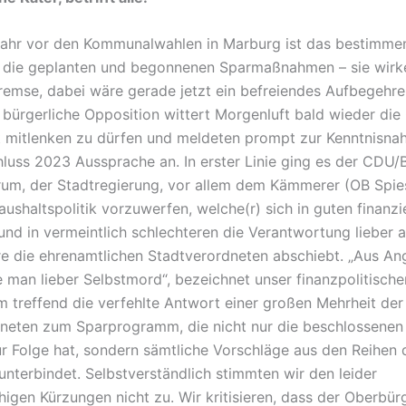
Jahr vor den Kommunalwahlen in Marburg ist das bestimm
t die geplanten und begonnenen Sparmaßnahmen – sie wirke
emse, dabei wäre gerade jetzt ein befreiendes Aufbegehre
e bürgerliche Opposition wittert Morgenluft bald wieder die
t mitlenken zu dürfen und meldeten prompt zur Kenntnisn
luss 2023 Aussprache an. In erster Linie ging es der CDU
rum, der Stadtregierung, vor allem dem Kämmerer (OB Spie
ushaltspolitik vorzuwerfen, welche(r) sich in guten finanzi
 und in vermeintlich schlechteren die Verantwortung lieber an
e die ehrenamtlichen Stadtverordneten abschiebt. „Aus An
 man lieber Selbstmord“, bezeichnet unser finanzpolitische
 treffend die verfehlte Antwort einer großen Mehrheit der
neten zum Sparprogramm, die nicht nur die beschlossenen
r Folge hat, sondern sämtliche Vorschläge aus den Reihen 
unterbindet. Selbstverständlich stimmten wir den leider
higen Kürzungen nicht zu. Wir kritisieren, dass der Oberbür