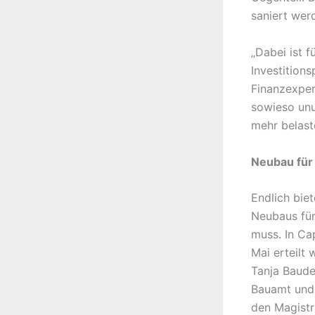
saniert werd
„Dabei ist f
Investition
Finanzexpert
sowieso unu
mehr belast
Neubau für
Endlich bie
Neubaus für
muss. In Ca
Mai erteilt 
Tanja Baude
Bauamt und 
den Magistr