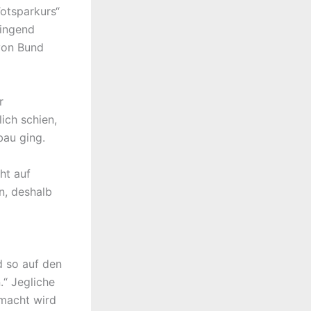
otsparkurs“
ringend
von Bund
r
ich schien,
bau ging.
ht auf
n, deshalb
d so auf den
.“ Jegliche
smacht wird