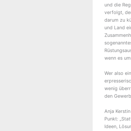
und die Reg
verfolgt, de
darum zu kü
und Land ei
Zusammenhan
sogenannte
Rüstungsaus
wenn es um 
Wer also ein
erpresseris
wenig überr
den Gewerbe
Anja Kersti
Punkt: „Sta
Ideen, Lösu