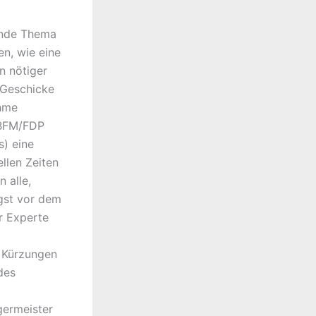
ende Thema
n, wie eine
n nötiger
 Geschicke
ahme
/BFM/FDP
s) eine
ellen Zeiten
 alle,
gst vor dem
r Experte
 Kürzungen
des
germeister