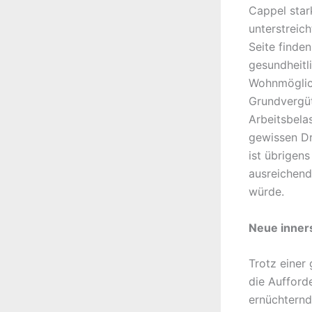
Cappel star
unterstreic
Seite finde
gesundheitli
Wohnmöglich
Grundvergüt
Arbeitsbel
gewissen D
ist übrigens
ausreichend
würde.
Neue inner
Trotz einer
die Aufford
ernüchternd