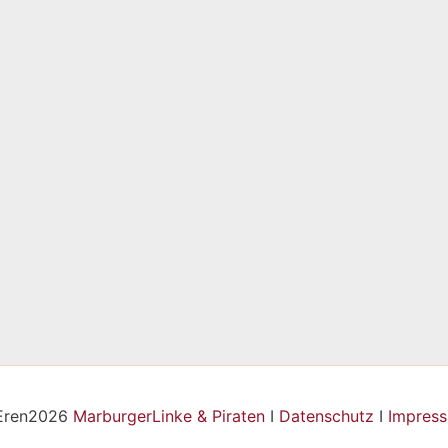
Eren2026
MarburgerLinke & Piraten
I
Datenschutz
I
Impres