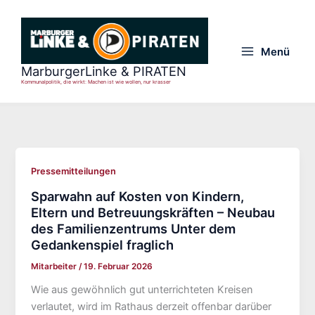
Zum
Inhalt
springen
Menü
Main
MarburgerLinke & PIRATEN
Kommunalpolitik, die wirkt: Machen ist wie wollen, nur krasser
Menu
Pressemitteilungen
Sparwahn auf Kosten von Kindern,
Eltern und Betreuungskräften – Neubau
des Familienzentrums Unter dem
Gedankenspiel fraglich
Mitarbeiter
/
19. Februar 2026
Wie aus gewöhnlich gut unterrichteten Kreisen
verlautet, wird im Rathaus derzeit offenbar darüber