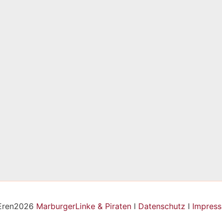
Eren2026
MarburgerLinke & Piraten
I
Datenschutz
I
Impres