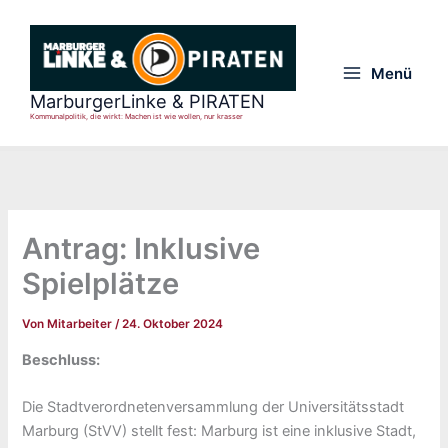
Zum
Inhalt
springen
Menü
Main
MarburgerLinke & PIRATEN
Kommunalpolitik, die wirkt: Machen ist wie wollen, nur krasser
Menu
Antrag: Inklusive
Spielplätze
Von
Mitarbeiter
/
24. Oktober 2024
Beschluss:
Die Stadtverordnetenversammlung der Universitätsstadt
Marburg (StVV) stellt fest: Marburg ist eine inklusive Stadt,