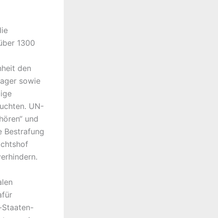
die
über 1300
nheit den
lager sowie
dige
 suchten. UN-
fhören“ und
e Bestrafung
ichtshof
verhindern.
alen
afür
-Staaten-