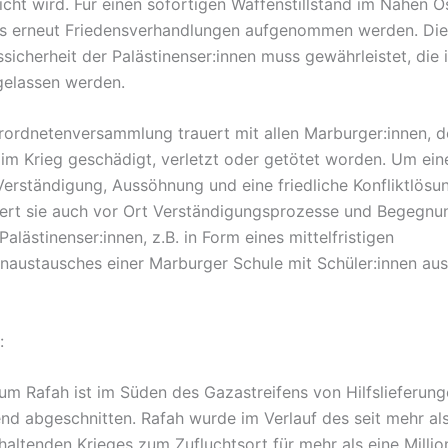
icht wird. Für einen sofortigen Waffenstillstand im Nahen 
ss erneut Friedensverhandlungen aufgenommen werden. Die
sicherheit der Palästinenser:innen muss gewährleistet, die 
igelassen werden.
rordnetenversammlung trauert mit allen Marburger:innen, d
im Krieg geschädigt, verletzt oder getötet worden. Um ein
 Verständigung, Aussöhnung und eine friedliche Konfliktlösu
rdert sie auch vor Ort Verständigungsprozesse und Begegn
 Palästinenser:innen, z.B. in Form eines mittelfristigen
enaustausches einer Marburger Schule mit Schüler:innen aus
:
um Rafah ist im Süden des Gazastreifens von Hilfslieferun
nd abgeschnitten. Rafah wurde im Verlauf des seit mehr al
altenden Krieges zum Zufluchtsort für mehr als eine Milli