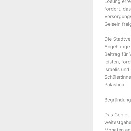
Lösung erre
fordert, da
Versorgungs
Geiseln fre
Die Stadtve
Angehörige 
Beitrag für
leisten, fö
Israelis und
Schüler:inn
Palästina.
Begründung
Das Gebiet 
weitestgehe
Monaten anh