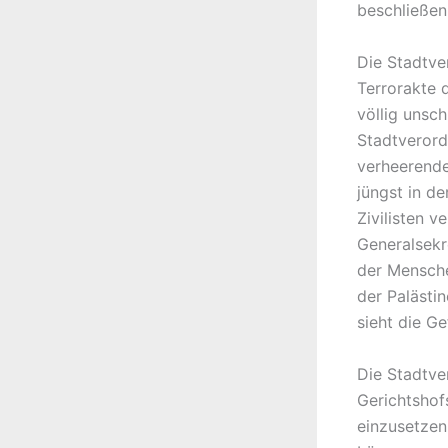
beschließen
Die Stadtve
Terrorakte 
völlig unsc
Stadtverord
verheerende
jüngst in d
Zivilisten v
Generalsekr
der Mensche
der Palästin
sieht die Ge
Die Stadtve
Gerichtshof
einzusetzen