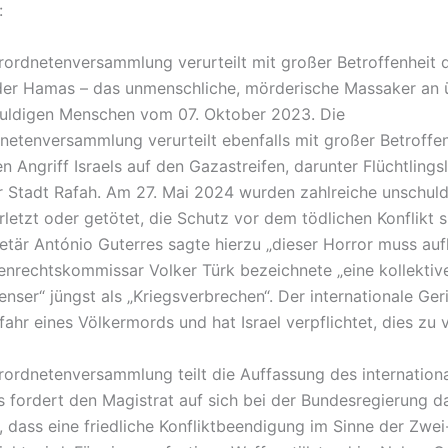
:
rordnetenversammlung verurteilt mit großer Betroffenheit 
der Hamas – das unmenschliche, mörderische Massaker an 
huldigen Menschen vom 07. Oktober 2023. Die
netenversammlung verurteilt ebenfalls mit großer Betroffe
n Angriff Israels auf den Gazastreifen, darunter Flüchtlings
er Stadt Rafah. Am 27. Mai 2024 wurden zahlreiche unschul
erletzt oder getötet, die Schutz vor dem tödlichen Konflikt
etär António Guterres sagte hierzu „dieser Horror muss au
nrechtskommissar Volker Türk bezeichnete „eine kollektiv
enser“ jüngst als „Kriegsverbrechen“. Der internationale Ger
fahr eines Völkermords und hat Israel verpflichtet, dies zu 
rordnetenversammlung teilt die Auffassung des internation
s fordert den Magistrat auf sich bei der Bundesregierung d
, dass eine friedliche Konfliktbeendigung im Sinne der Zwei