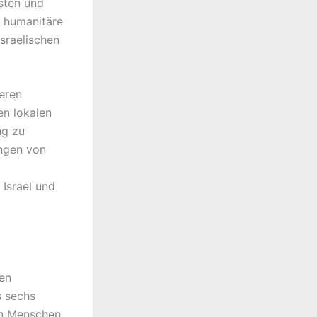
Osten und
 humanitäre
israelischen
eren
en lokalen
ng zu
ungen von
 Israel und
gen
s sechs
on Menschen.