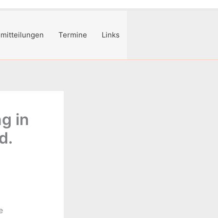
mitteilungen
Termine
Links
ng in
d.
e