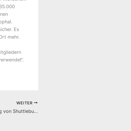
 35.000
onen
ophal.
icher. Es
Ort mehr.
itgliedern
verwendet“.
WEITER
Antrag: Einführung von Shuttlebus Verbindungen der Sportflächen in der Sportstadt Marburg