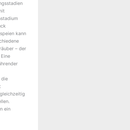
ungsstadien
mit
nstadium
uck
sspeien kann
schiedene
räuber – der
 Eine
ührender
 die
t
leichzeitig
llen.
n ein