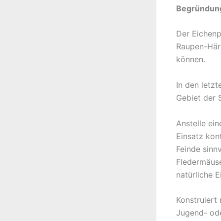
Begründun
Der Eichenp
Raupen-Härc
können.
In den letz
Gebiet der S
Anstelle ei
Einsatz kont
Feinde sinn
Fledermäuse
natürliche 
Konstruiert
Jugend- ode