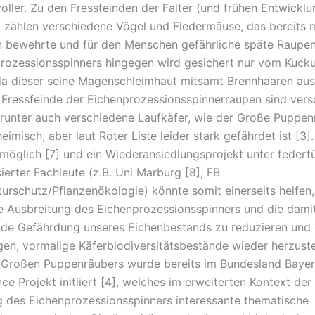
voller. Zu den Fressfeinden der Falter (und frühen Entwickl
 zählen verschiedene Vögel und Fledermäuse, das bereits 
 bewehrte und für den Menschen gefährliche späte Raupe
rozessionsspinners hingegen wird gesichert nur vom Kuck
da dieser seine Magenschleimhaut mitsamt Brennhaaren au
e Fressfeinde der Eichenprozessionsspinnerraupen sind ver
arunter auch verschiedene Laufkäfer, wie der Große Puppen
eimisch, aber laut Roter Liste leider stark gefährdet ist [3].
 möglich [7] und ein Wiederansiedlungsprojekt unter federf
ierter Fachleute (z.B. Uni Marburg [8], FB
turschutz/Pflanzenökologie) könnte somit einerseits helfen,
Ausbreitung des Eichenprozessionsspinners und die dami
de Gefährdung unseres Eichenbestands zu reduzieren und g
gen, vormalige Käferbiodiversitätsbestände wieder herzuste
 Großen Puppenräubers wurde bereits im Bundesland Bayer
ce Projekt initiiert [4], welches im erweiterten Kontext der
des Eichenprozessionsspinners interessante thematische