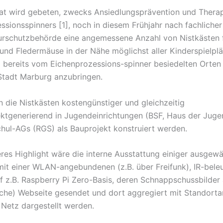
at wird gebeten, zwecks Ansiedlungsprävention und Thera
ssionsspinners [1], noch in diesem Frühjahr nach fachliche
urschutzbehörde eine angemessene Anzahl von Nistkästen 
und Fledermäuse in der Nähe möglichst aller Kinderspielplä
 bereits vom Eichenprozessions-spinner besiedelten Orten
Stadt Marburg anzubringen.
n die Nistkästen kostengünstiger und gleichzeitig
jektgenerierend in Jugendeinrichtungen (BSF, Haus der Juge
hul-AGs (RGS) als Bauprojekt konstruiert werden.
res Highlight wäre die interne Ausstattung einiger ausgewä
mit einer WLAN-angebundenen (z.B. über Freifunk), IR-bele
z.B. Raspberry Pi Zero-Basis, deren Schnappschussbilder 
ische) Webseite gesendet und dort aggregiert mit Standort
 Netz dargestellt werden.