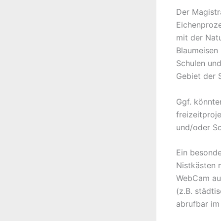
Der Magistr
Eichenproze
mit der Nat
Blaumeisen 
Schulen und
Gebiet der 
Ggf. könnte
freizeitpro
und/oder Sc
Ein besonde
Nistkästen 
WebCam auf 
(z.B. städt
abrufbar im