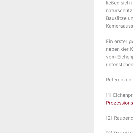
ließen sich 
naturschutzd
Bausätze un
Kameraausst
Ein erster 
neben der K
vom Eichenp
untenstehen
Referenzen
[1] Eichenp
Prozessions
[2] Raupend