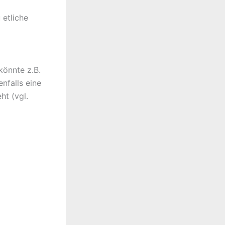
 etliche
könnte z.B.
nfalls eine
ht (vgl.