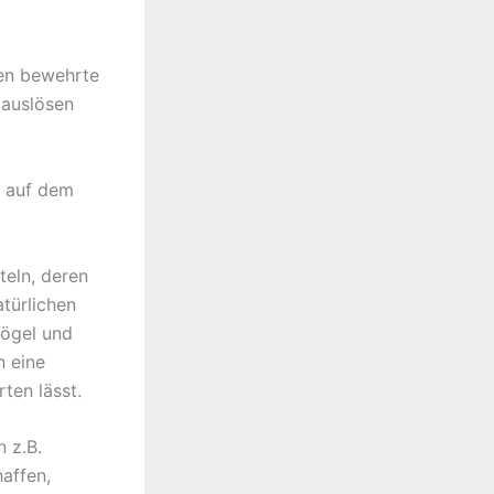
ken bewehrte
 auslösen
h auf dem
eln, deren
atürlichen
Vögel und
n eine
ten lässt.
 z.B.
affen,