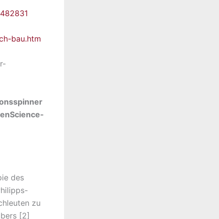
6482831
sch-bau.htm
r-
ionsspinner
izenScience-
pie des
hilipps-
chleuten zu
bers [2]