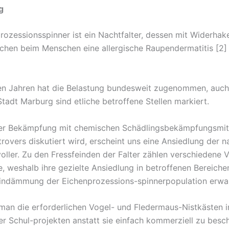
g
rozessionsspinner ist ein Nachtfalter, dessen mit Widerha
hen beim Menschen eine allergische Raupendermatitis [2]
ten Jahren hat die Belastung bundesweit zugenommen, auc
tadt Marburg sind etliche betroffene Stellen markiert.
ner Bekämpfung mit chemischen Schädlingsbekämpfungsmitt
rovers diskutiert wird, erscheint uns eine Ansiedlung der n
voller. Zu den Fressfeinden der Falter zählen verschiedene 
, weshalb ihre gezielte Ansiedlung in betroffenen Bereiche
Eindämmung der Eichenprozessions-spinnerpopulation erwar
 man die erforderlichen Vogel- und Fledermaus-Nistkästen in
r Schul-projekten anstatt sie einfach kommerziell zu besch