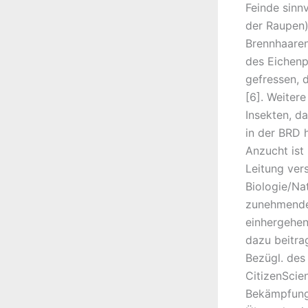
Feinde sinn
der Raupen)
Brennhaaren
des Eichenp
gefressen, 
[6]. Weiter
Insekten, d
in der BRD h
Anzucht ist
Leitung vers
Biologie/Na
zunehmende 
einhergehen
dazu beitra
Bezügl. des
CitizenScien
Bekämpfung 