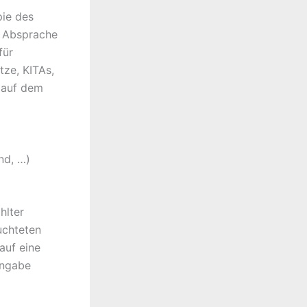
pie des
r Absprache
für
tze, KITAs,
 auf dem
nd, …)
hlter
uchteten
auf eine
angabe