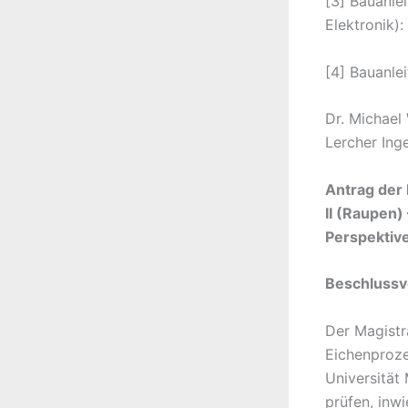
[3] Bauanle
Elektronik):
[4] Bauanle
Dr. Michael
Lercher Ing
Antrag der
II (Raupen)
Perspektiv
Beschlussv
Der Magistr
Eichenproze
Universität
prüfen, inw