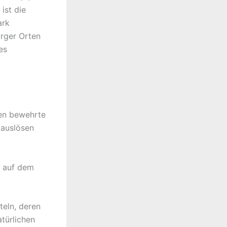
ist die
ark
urger Orten
es
ken bewehrte
 auslösen
h auf dem
eln, deren
atürlichen