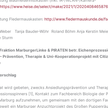
itung Blaumeisennistkasten (inkl. IR-/WLAN-/Kamera-
https://www.heise.de/select/make/2021/1/202040846587
itung Fledermauskasten:
http://www.fledermauskunde.de/f
 Weber Tanja Bauder-Wöhr Roland Böhm Anja Kerstin Meie
e Sturm
 Fraktion MarburgerLinke & PIRATEN betr. Eichenprozess
 – Prävention, Therapie & Uni-Kooperationprojekt mit Cit
e
orschlag
at wird gebeten, zwecks Ansiedlungsprävention und Thera
ssionsspinners [1], Kontakt zum Fachbereich Biologie der P
 Marburg aufzunehmen, um gemeinsam mit den dortigen Fa
ieweit ein Marburger Anzuchtprojekt des Großen Puppenräu