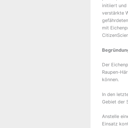
initiiert un
verstärkte 
gefährdeten
mit Eichenp
CitizenScien
Begründun
Der Eichenp
Raupen-Härc
können.
In den letz
Gebiet der S
Anstelle ei
Einsatz kont