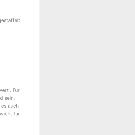
estaffelt
ert“. Für
d sein,
t es auch
wicht für