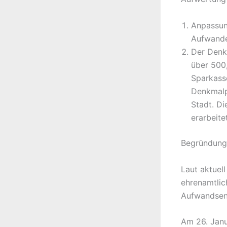
Anpassun
Aufwande
Der Denkm
über 500,
Sparkasse
Denkmalp
Stadt. Di
erarbeite
Begründung
Laut aktuell
ehrenamtlic
Aufwandsen
Am 26. Janu