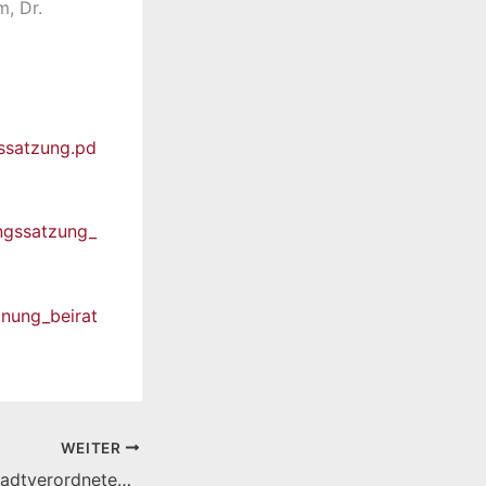
m, Dr.
ssatzung.pd
ngssatzung_
nung_beirat
WEITER
Bericht aus der Stadtverordnetenversammlung vom 23- Februar 2024