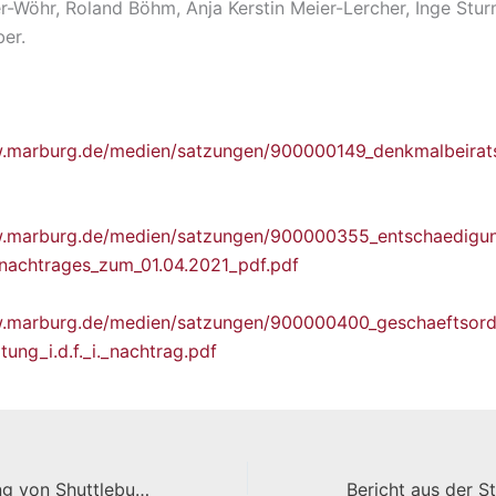
r-Wöhr, Roland Böhm, Anja Kerstin Meier-Lercher, Inge Stur
er.
w.marburg.de/medien/satzungen/900000149_denkmalbeirat
w.marburg.de/medien/satzungen/900000355_entschaedigu
i._nachtrages_zum_01.04.2021_pdf.pdf
w.marburg.de/medien/satzungen/900000400_geschaeftsord
tung_i.d.f._i._nachtrag.pdf
Antrag: Einführung von Shuttlebus Verbindungen der Sportflächen in der Sportstadt Marburg