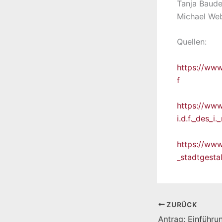
Tanja Baude
Michael Web
Quellen:
https://ww
f
https://ww
i.d.f._des_
https://ww
_stadtgestal
ZURÜCK