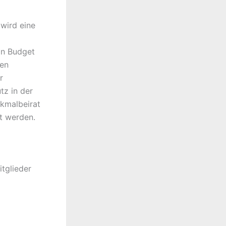
wird eine
in Budget
hen
r
tz in der
nkmalbeirat
zt werden.
itglieder