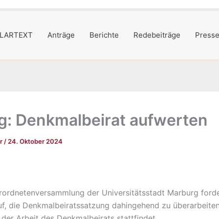
LARTEXT
Anträge
Berichte
Redebeiträge
Presse
g: Denkmalbeirat aufwerten
er
/
24. Oktober 2024
rordnetenversammlung der Universitätsstadt Marburg ford
uf, die Denkmalbeiratssatzung dahingehend zu überarbeiten
der Arbeit des Denkmalbeirats stattfindet.