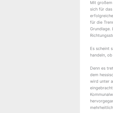
Mit großem 
sich für da
erfolgreich
für die Tre
Grundlage. 
Richtungsst
Es scheint 
handeln, ob
Denn es tre
dem hessis
wird unter 
eingebracht
Kommunalwah
hervorgegan
mehrheitlic