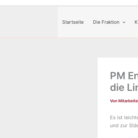
Startseite
Die Fraktion
K
PM En
die L
Von
Mitarbeit
Es ist leic
und zur Stär