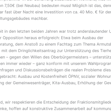
on 7,50€ (bei Neubau) bedeuten muss! Möglich ist das, den
r fast über Nacht eine Investition von ca. 40 Mio. € für d
altungsgebäudes machbar.
it in den letzten beiden Jahren war trotz anderslautender 
r Opposition heraus erfolgreich: Etwa beim Ausbau der
eratung, dem Anstoß zu einem Fachtag zum Thema Armut
t mit dem Dringlichkeitsantrag zur Unterstützung des Tierh
onen – gegen den Willen des Oberbürgermeisters – unterstüt
ben immer wieder – ganz konform mit unserem Wahlprogra
nfragen und Diskussionsbeiträgen die realen Probleme diese
gebracht: Ausbau und Kostenfreiheit ÖPNV, sozialer Wohnu
ng der Gemeinwesenträger, Kita-Ausbau, Erhöhung der Ge
d, wir respektieren die Entscheidung der Fraktionsmitglied
Linke, hoffen auf konstruktive Zusammenarbeit auf kommuna