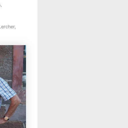
,
Lercher,