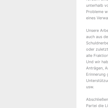
unterhalb v
Probleme wa
eines Verw
Unsere Arbe
auch aus de
Schuldnerb
oder zuletz
alle Frakti
Und wir ha
Anträgen, A
Erinnerung 
Unterstützu
usw.
Abschließen
Partei die 