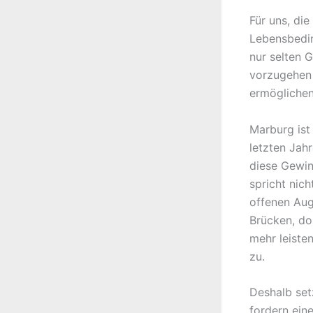
Für uns, die
Lebensbedin
nur selten 
vorzugehen 
ermöglichen
Marburg ist
letzten Jah
diese Gewin
spricht nic
offenen Aug
Brücken, do
mehr leiste
zu.
Deshalb set
fordern ein