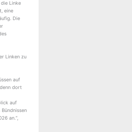
die Linke
, eine
ufig. Die
er
des
er Linken zu
üssen auf
denn dort
lick auf
n Bündnissen
26 an.“,