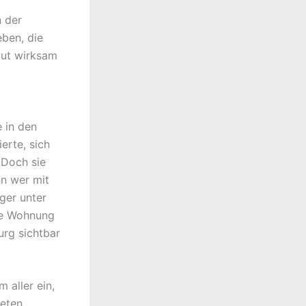
n der
ben, die
mut wirksam
 in den
erte, sich
 Doch sie
nn wer mit
ger unter
ine Wohnung
urg sichtbar
 aller ein,
ieten