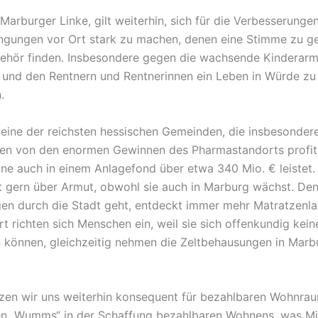
 Marburger Linke, gilt weiterhin, sich für die Verbesserunge
gungen vor Ort stark zu machen, denen eine Stimme zu ge
Gehör finden. Insbesondere gegen die wachsende Kinderar
und den Rentnern und Rentnerinnen ein Leben in Würde zu
.
 eine der reichsten hessischen Gemeinden, die insbesondere
ren von den enormen Gewinnen des Pharmastandorts profiti
ne auch in einem Anlagefond über etwa 340 Mio. € leistet.
ht gern über Armut, obwohl sie auch in Marburg wächst. De
en durch die Stadt geht, entdeckt immer mehr Matratzenla
rt richten sich Menschen ein, weil sie sich offenkundig ke
n können, gleichzeitig nehmen die Zeltbehausungen in Marb
zen wir uns weiterhin konsequent für bezahlbaren Wohnraum
en „Wumms“ in der Schaffung bezahlbaren Wohnens, was M