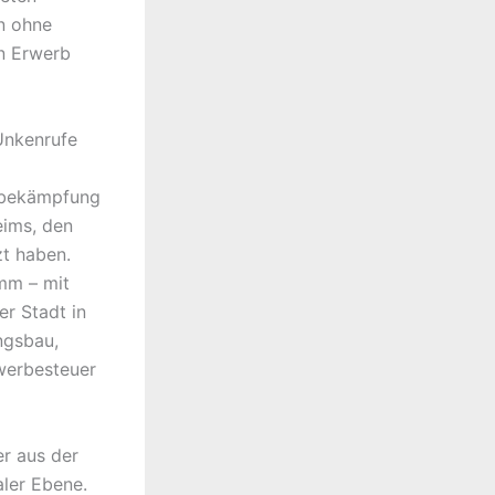
n ohne
en Erwerb
Unkenrufe
sbekämpfung
eims, den
zt haben.
mm – mit
r Stadt in
ngsbau,
werbesteuer
er aus der
ler Ebene.