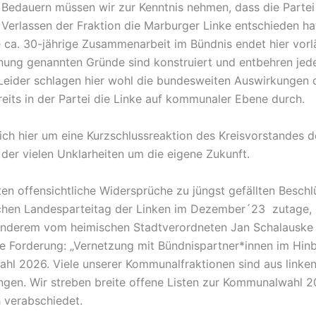
Bedauern müssen wir zur Kenntnis nehmen, dass die Partei 
s Verlassen der Fraktion die Marburger Linke entschieden hat
e ca. 30-jährige Zusammenarbeit im Bündnis endet hier vorlä
nnung genannten Gründe sind konstruiert und entbehren jed
Leider schlagen hier wohl die bundesweiten Auswirkungen 
reits in der Partei die Linke auf kommunaler Ebene durch.
sich hier um eine Kurzschlussreaktion des Kreisvorstandes d
 der vielen Unklarheiten um die eigene Zukunft.
ten offensichtliche Widersprüche zu jüngst gefällten Beschl
chen Landesparteitag der Linken im Dezember´23 zutage, 
anderem vom heimischen Stadtverordneten Jan Schalauske
e Forderung: „Vernetzung mit Bündnispartner*innen im Hinb
l 2026. Viele unserer Kommunalfraktionen sind aus linke
gen. Wir streben breite offene Listen zur Kommunalwahl 20
h verabschiedet.