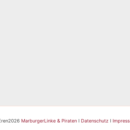
Eren2026
MarburgerLinke & Piraten
I
Datenschutz
I
Impres